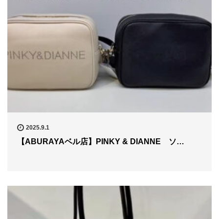
2025.9.1
【ABURAYAベル店】PINKY & DIANNE ソ…