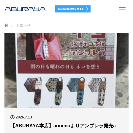
T
o
g
ホーム
お知らせ
g
l
e
n
a
v
i
g
a
t
i
o
n
2026.7.13
【ABURAYA本店】aonecoよりアンブレラ発売ȃ…