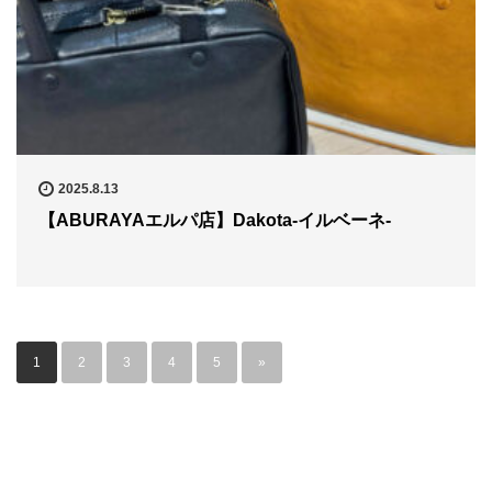
2025.8.13
【ABURAYAエルパ店】Dakota-イルベーネ-
1
2
3
4
5
»