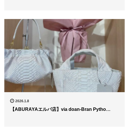
2026.1.8
【ABURAYAエルパ店】via doan-Bran Pytho…